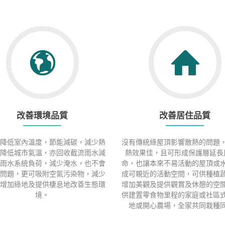
改善環境品質
改善居住品質
降低室內溫度，節能減碳，減少熱
沒有傳統綠屋頂影響散熱的問題
降低城市氣溫，亦回收截流雨水減
熱效果佳，且可形成保護層延長
雨水系統負荷，減少淹水，也不會
命，也讓本來不易活動的屋頂或
問題，更可吸附空氣污染物，減少
成可親近的活動空間，可供種植
增加綠地及提供棲息地改善生態環
增加美觀及提供觀賞及休憩的空
境。
供建置零食物里程的家庭或社區
地或開心農場，全家共同栽種