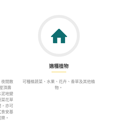
適種植物
，夜間散
可種植蔬菜、水果、花卉、香草及其他植
屋頂壽
物。
水泥地變
蔬菜花草
間，亦可
式食安基
同樂。