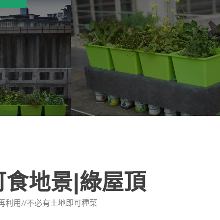
可食地景|綠屋頂
雨水再利用//不必有土地即可種菜