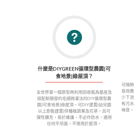
什麼是DIYGREEN循環型農園|可
食地景|綠屋頂？
可隔熱
島效應
全世界第一個原型再利用回收瓶為基座及
少下流
搭配新開發的毛細微灌法的DIY循環型農
有污水
園|可食地景|綠屋頂，可DIY建置(幼兒園
噪音，
以上即能建置)供種植蔬果及花草，且可
彈性擴充，易於維護，不必作防水，適用
任何平坦面，不限用於屋頂。