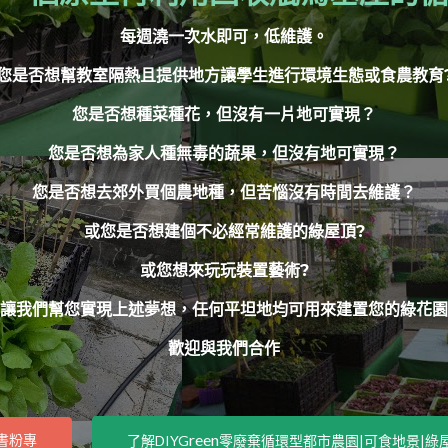
每週澆一次水即可，低維護。
您是否想幫教室隔熱且提供地方讓學生進行環境生態或食農教育
您是否想種菜種花，但沒有一片地可實現？
您是否想為家人種無毒的蔬果，但沒有地可實現？
您是否想去郊外買個農地種，但苦惱沒有時間去維護？
或您是否想建個不必經常維護的綠屋頂?
或您想來玩玩裝置藝術?
讓我們幫您實現上述夢想，任何平坦地均可用來建置您的綠花園
歡迎與我們合作
reen
書粉專
了解DIYG
零廢棄循環型都市農園|可食地景|綠