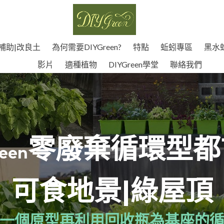
補助|改良土
為何需要DIYGreen?
特點
蚯蚓專區
黑水
影片
適種植物
DIYGreen學堂
聯絡我們
零廢棄循環型都
reen
可食地景|綠屋頂
一個原型再利用回收瓶為基座的