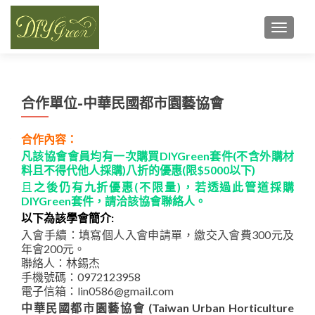
TOGGL
合作單位-中華民國都市園藝協會
合作內容：
凡該協會會員均有一次購買DIYGreen套件(不含外購材
料且不得代他人採購)八折的優惠(限$5000以下)
且
之後仍有九折優惠(不限量)，若透過此管道採購
DIYGreen套件，請洽該協會聯絡人。
以下為該學會簡介:
入會手續：填寫個人入會申請單，繳交入會費300元及
年會200元。
聯絡人：林錫杰
手機號碼：0972123958
電子信箱：lin0586@gmail.com
中華民國都市園藝協會
(Taiwan Urban Horticulture