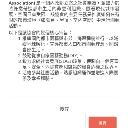
Association)
是一個內政部立案之社會團體，並致力於
將綠意帶進都市生活的非營利組織。隨著現代城市發
展，空間日益受限，該協會的主要任務是推廣如何在有
限的都市環境（如陽台、屋頂、室內空間）中進行園藝
活動。
以下是該協會的幾個核心宗旨：
推廣國內都市園藝與市郊、海邊種樹並行、以減
緩地球暖化。宣導都市人口都市園藝理念、回歸
自然生活。
鼓勵從事自家園藝勤務(DIY)。
致力永續社會發展(SDGs)遠景：使趨向一個有富
足、安全、消除貧窮和飢餓的糧食危機之世界。
活絡參與社團活動、熟悉組織運作並增進人際關
係及幸福體驗。
搜尋
搜尋