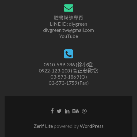
臉書粉絲專頁
LINE ID: diygreen
diygreen.tw@gmail.com
YouTube
0910-599-386 (徐小姐)
0922-123-208 (高正忠教授)
03-573-1869 (O)
03-573-1759 (Fax)
Zerif Lite
powered by
WordPress