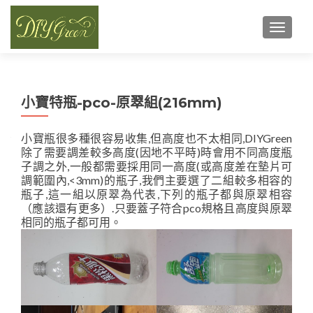
TOGGL
小寶特瓶-pco-原翠組(216mm)
小寶瓶很多種很容易收集,但高度也不太相同,DIYGreen
除了需要調差較多高度(因地不平時)時會用不同高度瓶
子調之外,一般都需要採用同一高度(或高度差在墊片可
調範圍內,<3mm)的瓶子,我們主要選了二組較多相容的
瓶子,這一組以原翠為代表,下列的瓶子都與原翠相容
（應該還有更多）.只要蓋子符合pco規格且高度與原翠
相同的瓶子都可用。