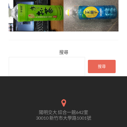
搜尋
搜尋
陽明交大 綜合一館642室
30010 新竹市大學路1001號