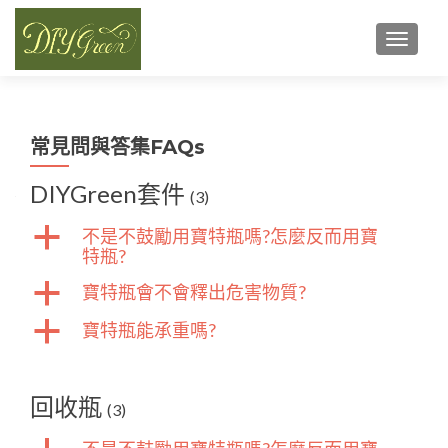
TOGGL
常見問與答集FAQs
DIYGreen套件
(3)
a
不是不鼓勵用寶特瓶嗎?怎麼反而用寶
特瓶?
a
寶特瓶會不會釋出危害物質?
a
寶特瓶能承重嗎?
回收瓶
(3)