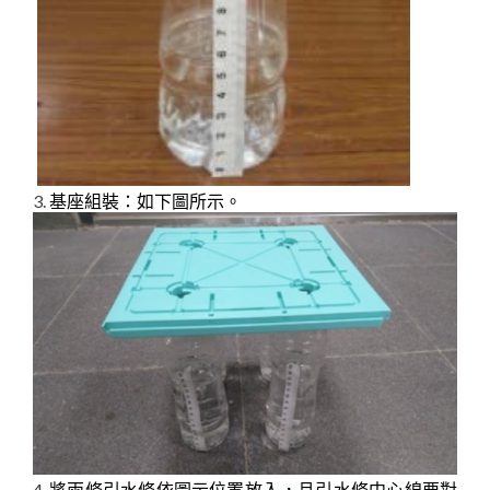
3.
基座組裝：如下圖所示。
4.
將兩條引水條依圖示位置放入，且引水條中心線要對