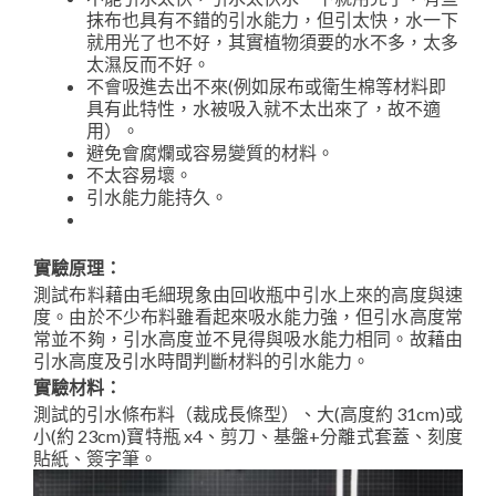
抹布也具有不錯的引水能力，但引太快，水一下
就用光了也不好，其實植物須要的水不多，太多
太濕反而不好。
不會吸進去出不來(例如尿布或衛生棉等材料即
具有此特性，水被吸入就不太出來了，故不適
用）。
避免會腐爛或容易變質的材料。
不太容易壞。
引水能力能持久。
實驗原理：
測試布料藉由毛細現象由回收瓶中引水上來的高度與速
度。由於不少布料雖看起來吸水能力強，但引水高度常
常並不夠，引水高度並不見得與吸水能力相同。故藉由
引水高度及引水時間判斷材料的引水能力。
實驗材料：
測試的引水條布料（裁成長條型）、大(高度約 31cm)或
小(約 23cm)寶特瓶 x4、剪刀、基盤+分離式套蓋、刻度
貼紙、簽字筆。