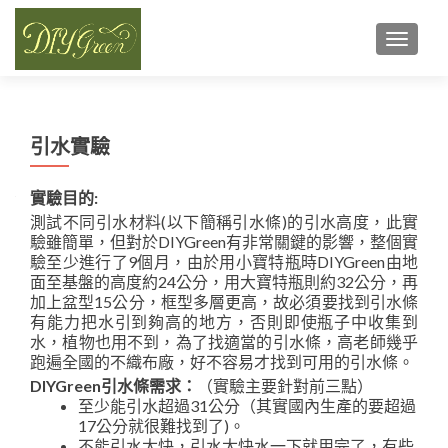
TOGGL
引水實驗
實驗目的:
測試不同引水材料(以下簡稱引水條)的引水高度，此實
驗雖簡單，但對於DIYGreen有非常關鍵的影響，整個實
驗至少進行了9個月，由於用小寶特瓶時DIYGreen由地
面至基盤的高度約24公分，用大寶特瓶則約32公分，再
加上盆型15公分，框型多層更高，故必須要找到引水條
有能力把水引到夠高的地方，否則即使瓶子中收集到
水，植物也用不到，為了找適當的引水條，高老師幾乎
跑遍全國的不織布廠，好不容易才找到可用的引水條。
DIYGreen引水條需求：
（實驗主要針對前三點）
至少能引水超過31公分（其實國內生產的要超過
17公分就很難找到了)。
不能引水太快，引水太快水一下就用完了，有些