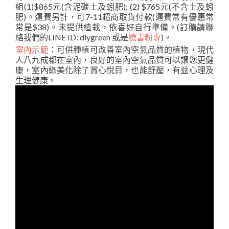
組(1)$865元(含泥碳土及蚓肥); (2) $765元(不含土及蚓
肥)。運費另計，可7-11超商取貨付款(運費常有優惠常
常是$38)。未提供植栽，依喜好自行準備。(訂購請聯
絡我們的LINE ID: diygreen 或是
臉書粉專
)。
室內示範
：可供種植可改善室內空氣品質的植物，現代
人八九成都在室內，良好的室內空氣品質可以讓您更健
康，室內綠美化除了賞心悅目，也能舒壓，有益心理及
生理健康。