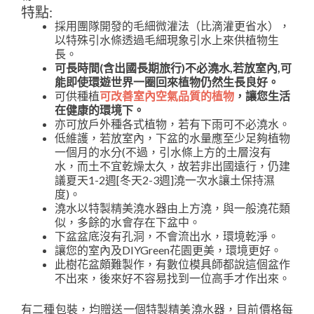
特點:
採用團隊開發的毛細微灌法（比滴灌更省水），
以特殊引水條透過毛細現象引水上來供植物生
長。
可長時間(含出國長期旅行)不必澆水,若放室內,可
能即使環遊世界一圈回來植物仍然生長良好。
可供種植
可改善室內空氣品質的植物
，讓您生活
在健康的環境下。
亦可放戶外種各式植物，若有下雨可不必澆水。
低維護，若放室內，下盆的水量應至少足夠植物
一個月的水分(不過，引水條上方的土層沒有
水，而土不宜乾燥太久，故若非出國遠行，仍建
議夏天1-2週[冬天2-3週]澆一次水讓土保持濕
度)。
澆水以特製精美澆水器由上方澆，與一般澆花類
似，多餘的水會存在下盆中。
下盆盆底沒有孔洞，不會流出水，環境乾淨。
讓您的室內及DIYGreen花園更美，環境更好。
此樹花盆頗難製作，有數位模具師都說這個盆作
不出來，後來好不容易找到一位高手才作出來。
有二種包裝，均贈送一個特製精美澆水器，目前價格每