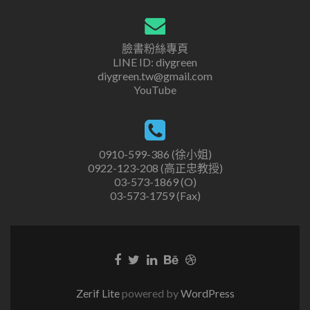
臉書粉絲專頁
LINE ID: diygreen
diygreen.tw@gmail.com
YouTube
0910-599-386 (徐小姐)
0922-123-208 (高正忠教授)
03-573-1869 (O)
03-573-1759 (Fax)
Zerif Lite
powered by
WordPress