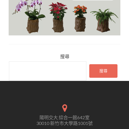
搜尋
搜尋
陽明交大 綜合一館642室
30010 新竹市大學路1001號