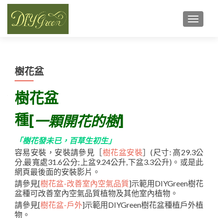
TOGGL
樹花盆
樹花盆
種[
]
一顆開花的樹
「樹花發未已，百草生初生」
容易安裝，安裝請參見［
樹花盆安裝
］(尺寸: 高29.3公
分,最寬處31.6公分;上盆9.24公升,下盆3.3公升)。或是此
網頁最後面的安裝影片。
請參見[
樹花盆-改善室內空氣品質
]示範用DIYGreen樹花
盆種可改善室內空氣品質植物及其他室內植物。
請參見[
樹花盆-戶外
]示範用DIYGreen樹花盆種植戶外植
物。