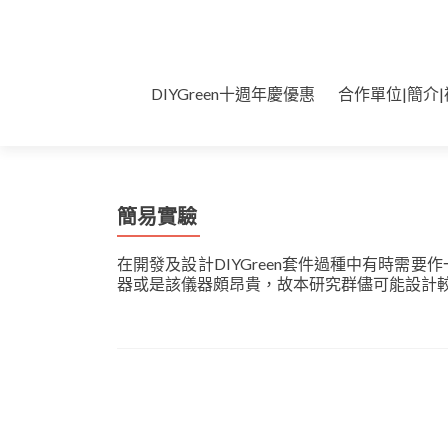
Skip
DIYGreen十週年慶優惠
合作單位|簡介|
to
content
簡易實驗
在開發及設計DIYGreen套件過種中有時需
器或是該儀器頗昂貴，故本研究群儘可能設計