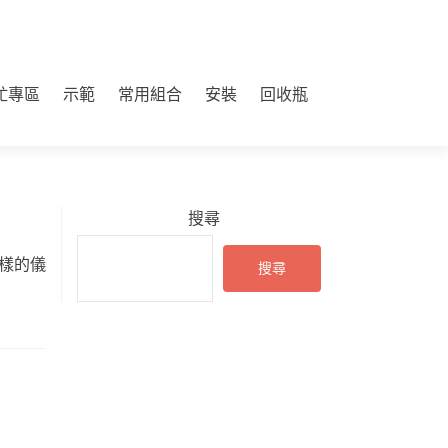
虻專區
示範
常用組合
安裝
回收瓶
搜尋
這樣的儀
搜尋