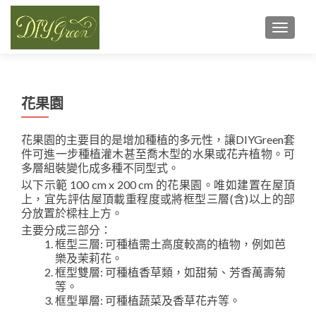
TOGGL
花果園
花果園的主要目的是增加種植的多元性，讓DIYGreen套
件可進一步種植灌木甚至喬木型的水果或花卉植物。可
多層組裝變化成多種不同型式。
以下示範 100 cm x 200 cm 的花果園。唯如建置在屋頂
上，宜先評估屋頂載重程度或將框型三層(含)以上的部
分放置於樑柱上方。
主要分成三部分：
框型三層: 可種植需土高度較高的植物，例如芭
樂及茉莉花。
框型雙層: 可種植香草類，如甜菊、芳香萬壽菊
等。
框型單層: 可種植蔬菜及香草花卉等。