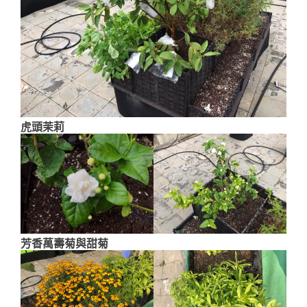
虎頭茉莉
芳香萬壽菊與甜菊