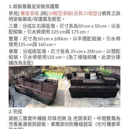
1. 組裝基盤並安裝保護層
參見[
基座安裝
]與[
50框型安裝(另有25框型)
] 網頁之說
明安裝基座/保護層及框型。
三層：分成左右兩區塊，尺寸各為50 cm x 50 cm，以全
配組裝，引水條使用 125 cm與 175 cm。
雙層：尺寸為50 cm x 100cm，以半簡配組裝，引水條
使用125 cm與 160 cm。
單層：分成兩區塊，尺寸各為 25 cm x 200 cm，以簡配
組裝，引水條使用125 cm。(為了增強結構，此部分建
議改為全配）
2. 完成
兩側三層套件種植 珍珠芭樂 及 虎頭茉莉，中間雙層為
芳香萬壽菊與甜菊，單層部份則種植蔬菜（也可種香草