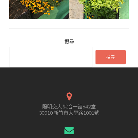
搜尋
搜尋
陽明交大 綜合一館642室
30010 新竹市大學路1001號