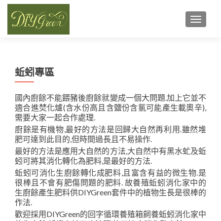
TOGGL
蚯蚓專區
國內廚餘不能餵豬後廚餘就變成一個大問題.加上它並不
適合進焚化爐(含水份高且含鹽份含氯可能產生載奧辛),
需要大家一起合作處理.
廚餘是有機物,最好的方法是回歸大自然再利用.雖然堆
肥可達到此目的,但時間過長且不易操作.
最好的方法是應用大自然的方法,大自然中有黑水虻及蚯
蚓可將其消化轉化為肥料,是最好的方法.
蚯蚓可消化生廚餘轉化成肥料,且富含有益的微生物.是
很棒且不會有肥傷問題的肥料. 故養殖蚯蚓消化家中的
生廚餘產生肥料供DIYGreen套件中的植物生長是很棒的
作法.
歡迎採用DIYGreen的回字循環養殖箱飼養蚯蚓消化家中