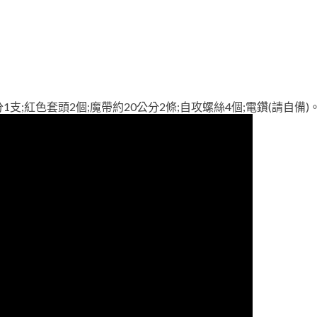
分1支;紅色套頭2個;魔帶約20公分2條;自攻螺絲4個;電鑽(請自備)