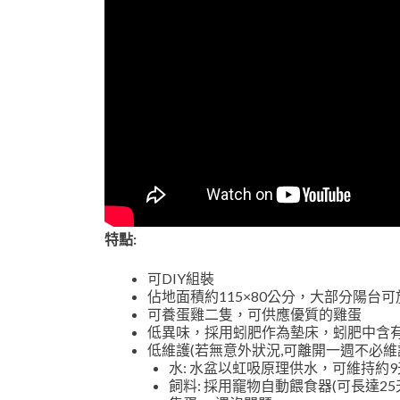
特點:
可DIY組裝
佔地面積約115×80公分，大部分陽台
可養蛋雞二隻，可供應優質的雞蛋
低異味，採用蚓肥作為墊床，蚓肥中含
低維護(若無意外狀況,可離開一週不必維
水: 水盆以虹吸原理供水，可維持約9
飼料: 採用竉物自動餵食器(可長達25