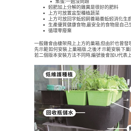
集蛋:一週沒問題
蚓肥加上分解的雞糞是很好的肥料
上方可放置盆型種植蔬菜
上方可放回字蚯蚓飼養箱養蚯蚓消化生廚
生產優質健康食物,最安全的食物是自己
循環零廢棄
一般雞會由棲架飛上上方的巢箱,但由於也曾發
先示範如何安裝上巢箱版,之後才示範安裝下巢
若二個版本安裝方法不同時,編號後會加U代表上