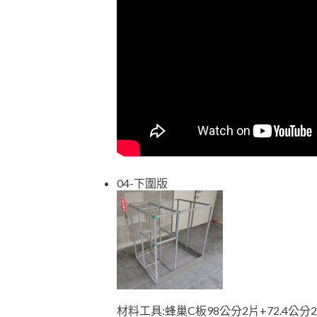
04-下圍版
材料工具:蜂巢C板98公分2片+72.4公分