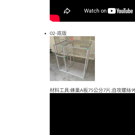
02-底版
材料工具:蜂巢A板75公分7片;自攻螺絲9