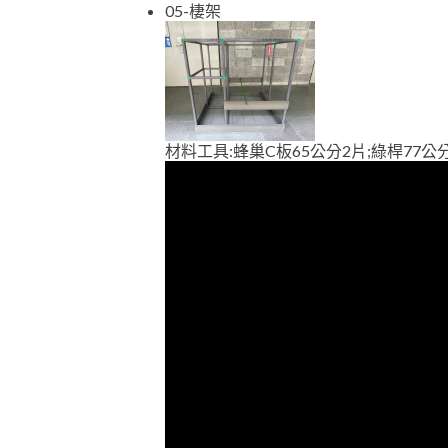
05-棲架
材料工具:蜂巢C板65公分2片;綠桿77公