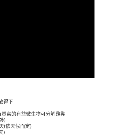
可放得下
有豐富的有益微生物可分解雞糞
護)
天(依天候而定)
天)