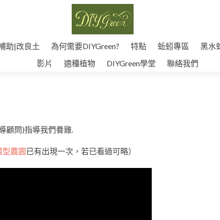
補助|改良土
為何需要DIYGreen?
特點
蚯蚓專區
黑水
影片
適種植物
DIYGreen學堂
聯絡我們
導顧問)指導我們養雞.
環型農園
已有出現一次，若已看過可略）