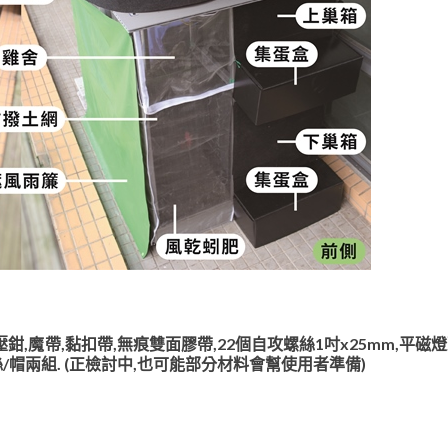
鉗,魔帶,黏扣帶,無痕雙面膠帶,22個自攻螺絲1吋x25mm,平磁燈頭
螺絲/帽兩組. (正檢討中,也可能部分材料會幫使用者準備)