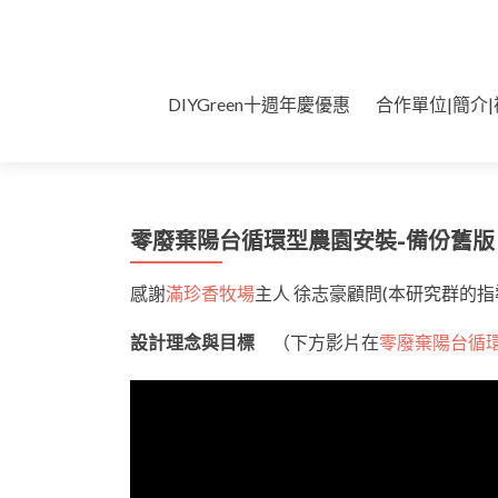
Skip
DIYGreen十週年慶優惠
合作單位|簡介|
to
content
零廢棄陽台循環型農園安裝-備份舊版
感謝
滿珍香牧場
主人 徐志豪顧問(本研究群的指
設計理念與目標
（下方影片在
零廢棄陽台循