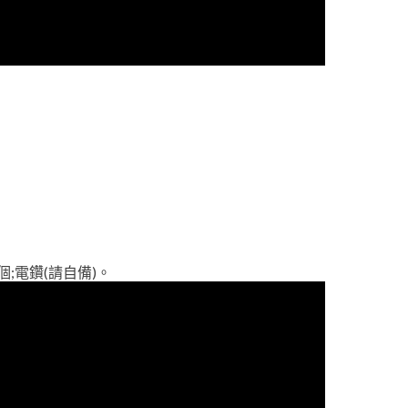
個;電鑽(請自備)。