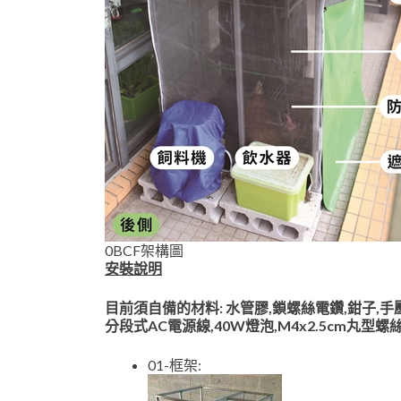
0BCF架構圖
安裝說明
目前須自備的材料: 水管膠,鎖螺絲電鑽,鉗子,手壓
分段式AC電源線,40W燈泡,M4x2.5cm丸型
01-框架: