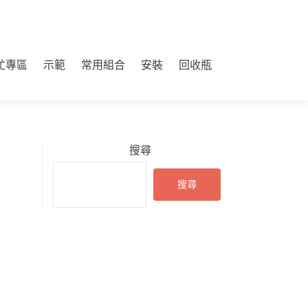
虻專區
示範
常用組合
安裝
回收瓶
搜尋
搜尋