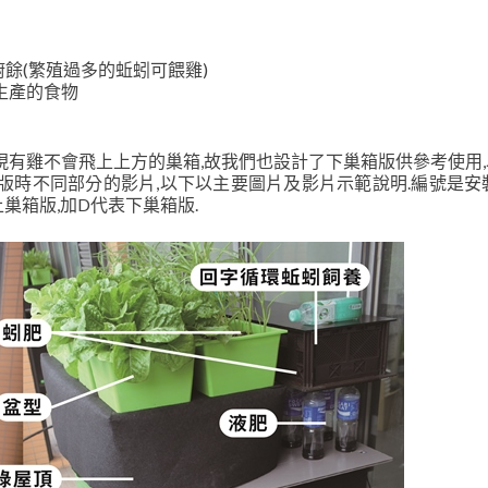
餘(繁殖過多的蚯蚓可餵雞)
生產的食物
現有雞不會飛上上方的巢箱,故我們也設計了下巢箱版供參考使用
版時不同部分的影片,以下以主要圖片及影片示範說明.編號是安
巢箱版,加D代表下巢箱版.