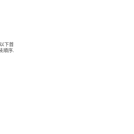
,以下首
裝順序.