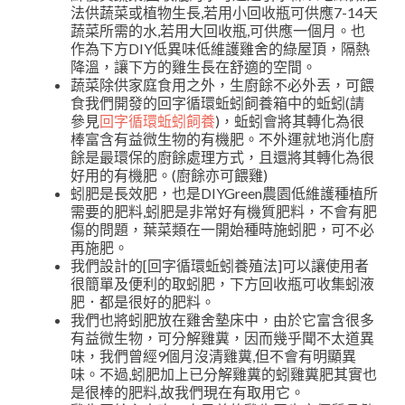
法供蔬菜或植物生長,若用小回收瓶可供應7-14天
蔬菜所需的水,若用大回收瓶,可供應一個月。也
作為下方DIY低異味低維護雞舍的綠屋頂，隔熱
降溫，讓下方的雞生長在舒適的空間。
蔬菜除供家庭食用之外，生廚餘不必外丟，可餵
食我們開發的回字循環蚯蚓飼養箱中的蚯蚓(請
參見
回字循環蚯蚓飼養
)，蚯蚓會將其轉化為很
棒富含有益微生物的有機肥。不外運就地消化廚
餘是最環保的廚餘處理方式，且還將其轉化為很
好用的有機肥。(廚餘亦可餵雞)
蚓肥是長效肥，也是DIYGreen農園低維護種植所
需要的肥料,蚓肥是非常好有機質肥料，不會有肥
傷的問題，葉菜類在一開始種時施蚓肥，可不必
再施肥。
我們設計的[回字循環蚯蚓養殖法]可以讓使用者
很簡單及便利的取蚓肥，下方回收瓶可收集蚓液
肥．都是很好的肥料。
我們也將蚓肥放在雞舍墊床中，由於它富含很多
有益微生物，可分解雞糞，因而幾乎聞不太道異
味，我們曾經9個月沒清雞糞,但不會有明顯異
味。不過,蚓肥加上已分解雞糞的蚓雞糞肥其實也
是很棒的肥料,故我們現在有取用它。