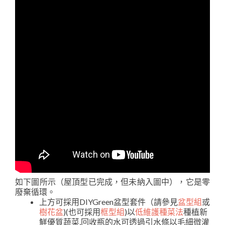
如下圖所示（屋頂型已完成，但未納入圖中），它是零
廢棄循環。
上方可採用DIYGreen盆型套件（請參見
盆型組
或
樹花盆
)(也可採用
框型組
)以
低維護種菜法
種植新
鮮優質蔬菜,回收瓶的水可透過引水條以毛細微灌