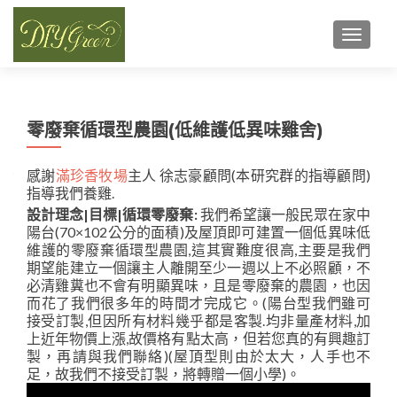
TOGGL
零廢棄循環型農園(低維護低異味雞舍)
感謝
滿珍香牧場
主人 徐志豪顧問(本研究群的指導顧問)
指導我們養雞.
設計理念|目標|循環零廢棄:
我們希望讓一般民眾在家中
陽台(70×102公分的面積)及屋頂即可建置一個低異味低
維護的零廢棄循環型農園,這其實難度很高,主要是我們
期望能建立一個讓主人離開至少一週以上不必照顧，不
必清雞糞也不會有明顯異味，且是零廢棄的農園，也因
而花了我們很多年的時間才完成它。(陽台型我們雖可
接受訂製,但因所有材料幾乎都是客製.均非量產材料,加
上近年物價上漲,故價格有點太高，但若您真的有興趣訂
製，再請與我們聯絡)(屋頂型則由於太大，人手也不
足，故我們不接受訂製，將轉贈一個小學)。