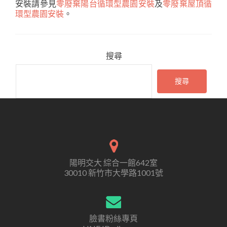
安裝請參見
零廢棄陽台循環型農園安裝
及
零廢棄屋頂循
環型農園安裝
。
搜尋
搜尋
陽明交大 綜合一館642室
30010 新竹市大學路1001號
臉書粉絲專頁