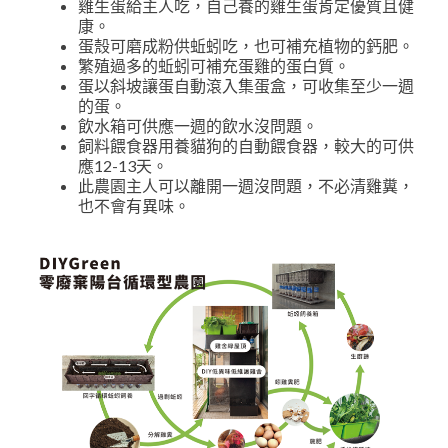
雞生蛋給主人吃，自己養的雞生蛋肯定優質且健
康。
蛋殼可磨成粉供蚯蚓吃，也可補充植物的鈣肥。
繁殖過多的蚯蚓可補充蛋雞的蛋白質。
蛋以斜坡讓蛋自動滾入集蛋盒，可收集至少一週
的蛋。
飲水箱可供應一週的飲水沒問題。
飼料餵食器用養貓狗的自動餵食器，較大的可供
應12-13天。
此農園主人可以離開一週沒問題，不必清雞糞，
也不會有異味。