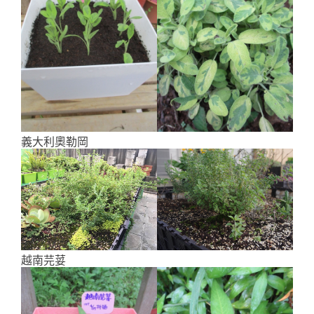
義大利奧勒岡
越南芫荽