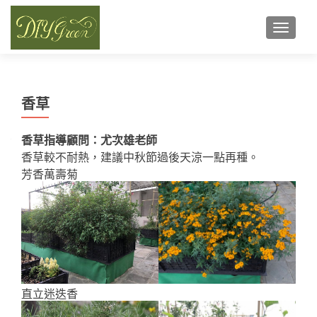
TOGGL
香草
香草指導顧問：尤次雄老師
香草較不耐熱，建議中秋節過後天涼一點再種。
芳香萬壽菊
直立迷迭香