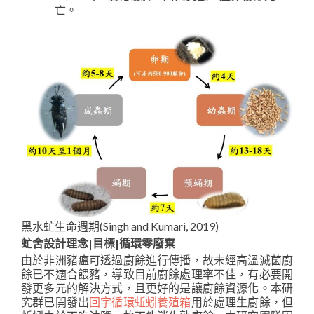
亡。
黑水虻生命週期(Singh and Kumari, 2019)
虻舍設計理念|目標|循環零廢棄
由於非洲豬瘟可透過廚餘進行傳播，故未經高溫滅菌廚
餘已不適合餵豬，導致目前廚餘處理率不佳，有必要開
發更多元的解決方式，且更好的是讓廚餘資源化。本研
究群已開發出
回字循環蚯蚓養殖箱
用於處理生廚餘，但