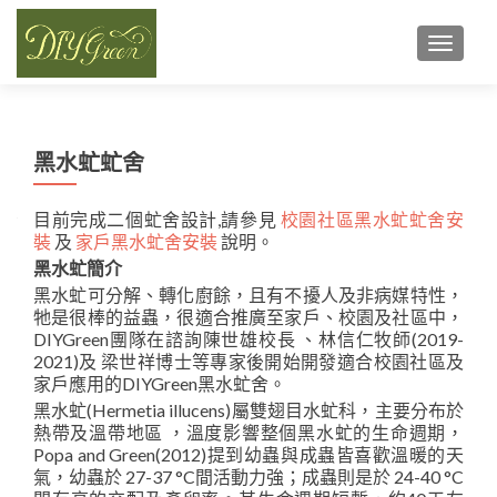
TOGGL
黑水虻虻舍
目前完成二個虻舍設計,請參見
校園社區黑水虻虻舍安
裝
及
家戶黑水虻舍安裝
說明。
黑水虻簡介
黑水虻可分解、轉化廚餘，且有不擾人及非病媒特性，
牠是很棒的益蟲，很適合推廣至家戶、校園及社區中，
DIYGreen團隊在諮詢陳世雄校長 、林信仁牧師(2019-
2021)及 梁世祥博士等專家後開始開發適合校園社區及
家戶應用的DIYGreen黑水虻舍。
黑水虻(Hermetia illucens)屬雙翅目水虻科，主要分布於
熱帶及溫帶地區 ，溫度影響整個黑水虻的生命週期，
Popa and Green(2012)提到幼蟲與成蟲皆喜歡溫暖的天
氣，幼蟲於 27-37 °C間活動力強；成蟲則是於 24-40 °C