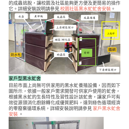
的成蟲逃脫，讓校園及社區能夠更方便及更簡易的操作
它。詳細安裝說明請參見
校園社區黑水虻虻舍安裝
。
家戶型黑水虻舍
目前市面上尚無可供家用的黑水虻養殖設備，因而如下
圖所示，依據一般家戶需求開發可供家戶使用的虻舍，
根據黑水虻的生長特性及習性設計該虻舍，讓家戶可有
效從源頭消化廚餘轉化成優質肥料，達到綠色循環經濟
的零廢棄循環系統，詳細安裝說明請參見
家戶黑水虻舍
安裝
。