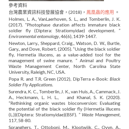
參考資料
台灣農業資訊科技發展協會，(2018)，
鳳凰蟲的應用
。
Holmes, L. A., VanLaerhoven, S. L., and Tomberlin, J. K.
(2017). “Photophase duration affects immature black
soldier fly (Diptera: Stratiomyidae) development. ”
Environmental entomology
, 46(6), 1439-1447.
Newton, Larry., Sheppard, Craig., Watson, D. W., Burtle,
Gary., and Dove, Robert. (2005). “Using the black soldier
fly, Hermetia illucens, as a value-added tool for the
management of swine manure. ” Animal and Poultry
Waste Management Center, North Carolina State
University, Raleigh, NC, USA.
Popa
R. and T.R. Green (2012), DipTerra e-Book:
Black
Soldier Fly Applications
.
Surendra, K. C., Tomberlin, J. K., van Huis, A., Cammack, J.
A., Heckmann, L. H. L., and Khanal, S. K. (2020).
“Rethinking organic wastes bioconversion: Evaluating
the potential of the black soldier fly (Hermetia illucens
(L.))(Diptera: Stratiomyidae)(BSF). ”
Waste Management
,
117, 58-80.
Spranghers, T., Ottoboni, M., Klootwijk, C., Ovyn, A.,