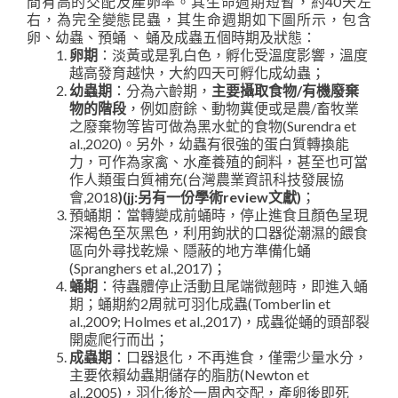
間有高的交配及產卵率。其生命週期短暫，約40天左
右，為完全變態昆蟲，其生命週期如下圖所示，包含
卵、幼蟲、預蛹 、 蛹及成蟲五個時期及狀態：
卵期
：淡黃或是乳白色，孵化受溫度影響，溫度
越高發育越快，大約四天可孵化成幼蟲；
幼蟲期
：分為六齡期，
主要攝取食物/有機廢棄
物的階段
，例如廚餘、動物糞便或是農/畜牧業
之廢棄物等皆可做為黑水虻的食物(Surendra et
al.,2020)。另外，幼蟲有很強的蛋白質轉換能
力，可作為家禽、水產養殖的飼料，甚至也可當
作人類蛋白質補充(台灣農業資訊科技發展協
會,2018
)(jj:另有一份學術review文獻)
；
預蛹期：當轉變成前蛹時，停止進食且顏色呈現
深褐色至灰黑色，利用鉤狀的口器從潮濕的餵食
區向外尋找乾燥、隱蔽的地方準備化蛹
(Spranghers et al.,2017)；
蛹期
：待蟲體停止活動且尾端微翹時，即進入蛹
期；蛹期約2周就可羽化成蟲(Tomberlin et
al.,2009; Holmes et al.,2017)，成蟲從蛹的頭部裂
開處爬行而出；
成蟲期
：口器退化，不再進食，僅需少量水分，
主要依賴幼蟲期儲存的脂肪(Newton et
al.,2005)，羽化後於一周內交配，產卵後即死