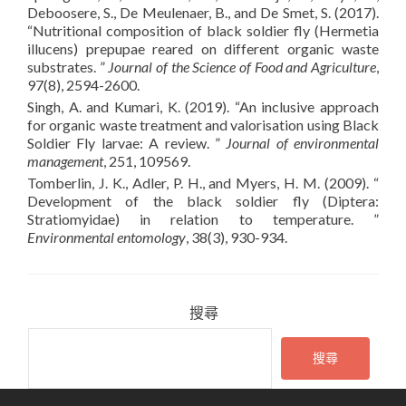
Deboosere, S., De Meulenaer, B., and De Smet, S. (2017).
“Nutritional composition of black soldier fly (Hermetia
illucens) prepupae reared on different organic waste
substrates. ”
Journal of the Science of Food and Agriculture
,
97(8), 2594-2600.
Singh, A. and Kumari, K. (2019). “An inclusive approach
for organic waste treatment and valorisation using Black
Soldier Fly larvae: A review. ”
Journal of environmental
management
, 251, 109569.
Tomberlin, J. K., Adler, P. H., and Myers, H. M. (2009). “
Development of the black soldier fly (Diptera:
Stratiomyidae) in relation to temperature. ”
Environmental entomology
, 38(3), 930-934.
搜尋
搜尋