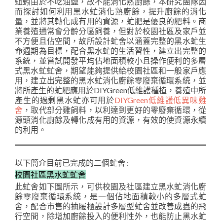
蚯蚓由於不吃油鹽，故不能消化熟廚餘，本研究團隊因
而探討如何利用黑水虻消化熟廚餘，提升廚餘的消化
量，並將其轉化成有用的資源，虻肥是優良的肥料。商
業養殖通常會分齡分區飼養，但對於校園社區及家戶並
不方便且佔空間，故所設計虻舍以涵蓋完整的黑水虻生
命週期為目標，配合黑水虻的生活習性，建立出完整的
系統，並嘗試開發平均佔地面積較小且操作便利的多層
式黑水虻虻舍，期望能夠提供給校園社區和一般家戶應
用，建立出完整的黑水虻消化廚餘零廢棄循環系統，並
將所產生的虻肥應用於DIYGreen低維護種植，養殖中所
產生的過剩黑水虻亦可用於
DIYGreen低維護低異味雞
舍
，取代部分雞飼料，以利達到更好的零廢棄循環，從
源頭消化廚餘及轉化成有用的資源，有效的使資源永續
的利用。
以下簡介目前已完成的二個虻舍 :
校園社區黑水虻虻舍
此虻舍如下圖所示，可供校園及社區建立黑水虻消化廚
餘零廢棄循環系統，是一個佔地面積較小的多層式虻
舍，配合市售的抽屜櫃設計多層型虻舍並改善成蟲的飛
行空間，除增加廚餘投入的便利性外，也能防止黑水虻