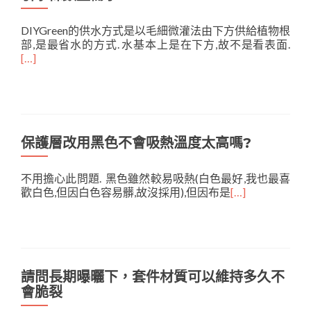
DIYGreen的供水方式是以毛細微灌法由下方供給植物根
部,是最省水的方式. 水基本上是在下方,故不是看表面.
[…]
保護層改用黑色不會吸熱溫度太高嗎?
不用擔心此問題. 黑色雖然較易吸熱(白色最好,我也最喜
歡白色,但因白色容易髒,故沒採用),但因布是
[…]
請問長期曝曬下，套件材質可以維持多久不
會脆裂