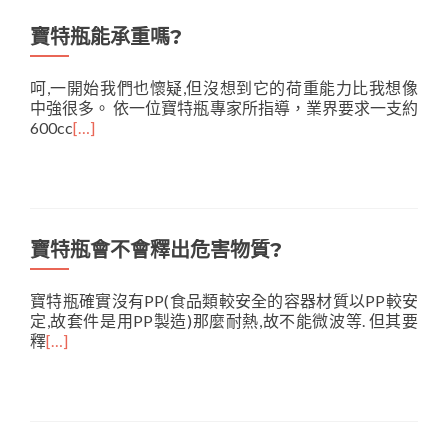
寶特瓶能承重嗎?
呵,一開始我們也懷疑,但沒想到它的荷重能力比我想像
中強很多。 依一位寶特瓶專家所指導，業界要求一支約
600cc
[…]
寶特瓶會不會釋出危害物質?
寶特瓶確實沒有PP(食品類較安全的容器材質以PP較安
定,故套件是用PP製造)那麼耐熱,故不能微波等. 但其要
釋
[…]