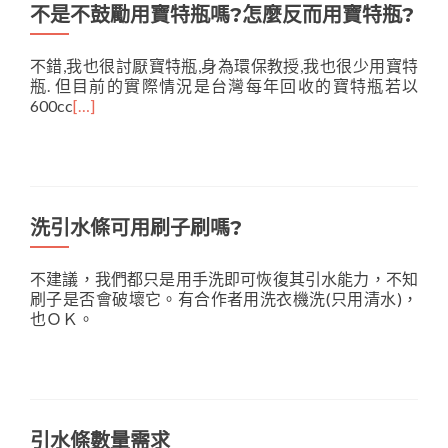
不是不鼓勵用寶特瓶嗎?怎麼反而用寶特瓶?
不錯,我也很討厭寶特瓶,身為環保教授,我也很少用寶特
瓶. 但目前的實際情況是台灣每年回收的寶特瓶若以
600cc
[…]
洗引水條可用刷子刷嗎?
不建議，我們都只是用手洗即可恢復其引水能力，不知
刷子是否會破壞它。有合作者用洗衣機洗(只用清水)，
也ＯＫ。
引水條數量需求