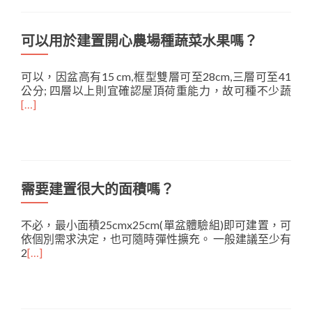
可以用於建置開心農場種蔬菜水果嗎？
可以，因盆高有15 cm,框型雙層可至28cm,三層可至41
公分; 四層以上則宜確認屋頂荷重能力，故可種不少蔬
[…]
需要建置很大的面積嗎？
不必，最小面積25cmx25cm(單盆體驗組)即可建置，可
依個別需求決定，也可隨時彈性擴充。 一般建議至少有
2
[…]