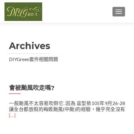
TOGGL
Archives
DIYGreen套件相關問題
會被颱風吹走嗎?
一般颱風不太容易吹倒它. 因為 盆型依105年9月26-28
讓全台都放假的梅姬颱風(中颱)的經驗，幾乎完全沒有
[…]