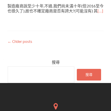
製造廠商說至少十年,不過,我們尚未滿十年(但2016至今
也很久了),故也不確定廠商是否有誇大?(可能沒有) 其
[…]
Posts
←
Older posts
navigation
搜尋
搜尋