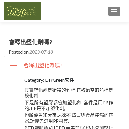
TOGGL
會釋出塑化劑嗎?
Posted on
2023-07-18
A
會釋出塑化劑嗎?
Category: DIYGreen套件
其實塑化劑是錯誤的名稱,它較適當的名稱是
軟化劑.
不是所有塑膠都會加塑化劑. 套件是用PP作
的. PP是不加塑化劑,
也順便告知大家,未來在購買與食品接觸的容
器,請優先選用PP材質.
PET(寶特瓶)/HDPE(義美等瓶)也不會加塑化