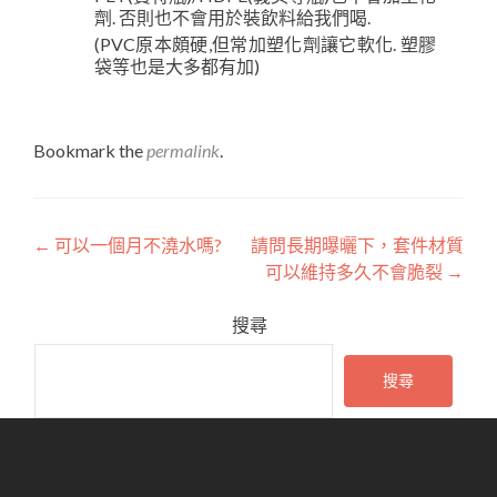
劑. 否則也不會用於裝飲料給我們喝.
(PVC原本頗硬,但常加塑化劑讓它軟化. 塑膠
袋等也是大多都有加)
Bookmark the
permalink
.
Post
←
可以一個月不澆水嗎?
請問長期曝曬下，套件材質
可以維持多久不會脆裂
→
navigation
搜尋
搜尋