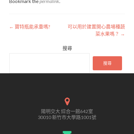
Bookmark the
permalink
.
Post
←
寶特瓶能承重嗎?
可以用於建置開心農場種蔬
菜水果嗎？
→
navigation
搜尋
搜尋
陽明交大 綜合一館642室
30010 新竹市大學路1001號