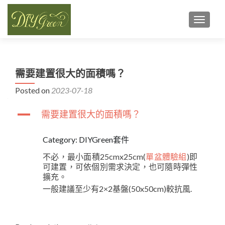
TOGGL
需要建置很大的面積嗎？
Posted on
2023-07-18
A
需要建置很大的面積嗎？
Category: DIYGreen套件
不必，最小面積25cmx25cm(
單盆體驗組
)即
可建置，可依個別需求決定，也可隨時彈性
擴充。
一般建議至少有2×2基盤(50x50cm)較抗風.